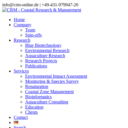
info@crm-online.de | +49-431-979947-20
Home
Company
Team
Spin-offs
Research
Blue Biotechnology
Environmental Research
Aquaculture Research
Research Projects
Publications
Services
Environmental Impact Assessment
Monitoring & Species Survey
Renaturation
Coastal Zone Management
Bioinformatics
Aquaculture Consulting
Education
Clients
Contact
Search