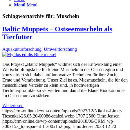
Menü
Menü
Schlagwortarchiv für:
Muscheln
Baltic Muppets – Ostseemuscheln als
Tierfutter
Aquakulturforschung
,
Umweltforschung
Das Projekt „Baltic Muppets“ widmet sich der Entwicklung einer
Wertschöpfungskette für kleine Muscheln in der Ostseeregion und
konzentriert sich dabei auf innovative Techniken für ihre Zucht,
Ernte und Verarbeitung. Unser Ziel ist es, Miesmuscheln, die für den
menschlichen Verzehr zu klein sind, in hochwertigen
Tierfutterprodukte zu verwerten und damit die Blaue Bioökonomie
im Ostseeraum zu stärken.
Weiterlesen
https://crm-online.de/wp-content/uploads/2023/12/Nikolas-Linke-
Tiesenkai-26.05.20-00086-scaled.webp
1707
2560
Timo Jensen
https://crm-online.de/wp-content/uploads/2018/06/CRM_wp-
300x153_transparent-1-300x152.png
Timo Jensen
2023-12-20